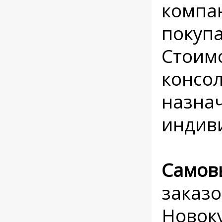
компан
покупа
Стоимо
консо
назнач
индив
Самов
заказо
Новоку