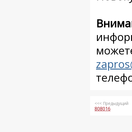
Внима
инфор
можете
zapros
телеф
<<< Предыдущий
808016