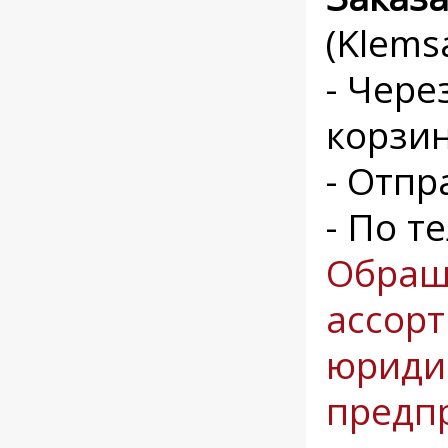
(Klem
- Чере
корзи
- Отпр
- По т
Обращ
ассорт
юриди
предп