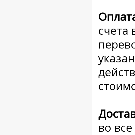
Оплат
счета 
перево
указан
действ
стоимо
Доста
во все