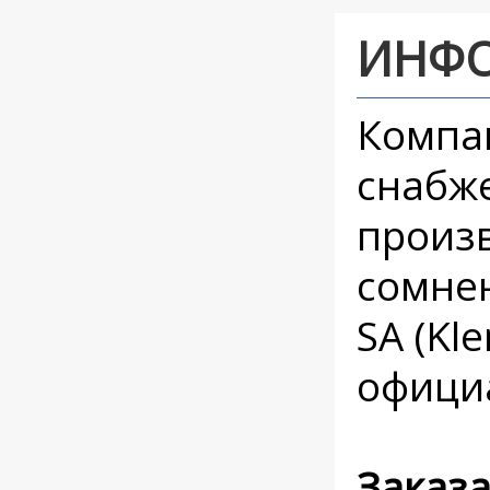
ИНФ
Компа
снабж
произв
сомне
SA (Kl
офици
Заказ