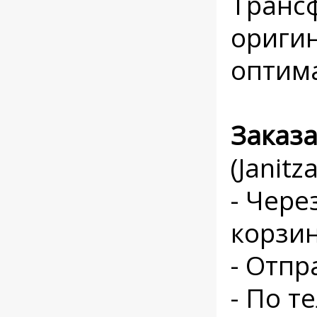
Трансф
ориги
оптим
Заказ
(Janit
- Чере
корзи
- Отпр
- По т