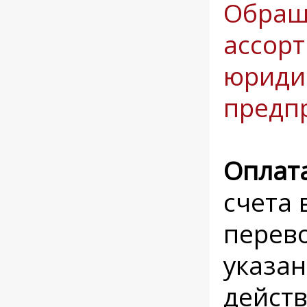
Обращ
ассорт
юриди
предп
Оплат
счета 
перево
указан
действ