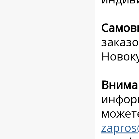
Самов
заказо
Новоку
Внима
инфор
можете
zapros