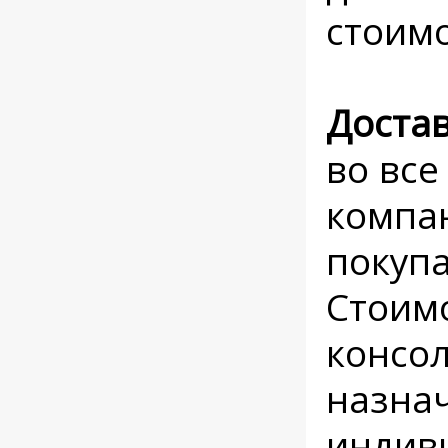
стоимо
Доста
во все
компан
покупа
Стоимо
консо
назнач
индив