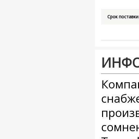
Срок поставки
ИНФ
Компа
снабж
произв
сомнен