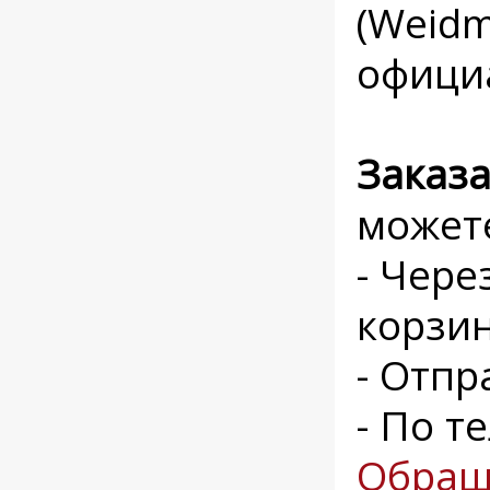
(Weidm
офици
Заказ
может
- Чере
корзи
- Отпр
- По т
Обращ