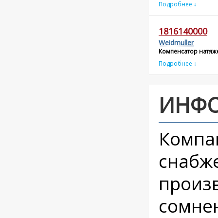
Подробнее ↓
1816140000
Weidmuller
Компенсатор натяже
Подробнее ↓
ИНФ
Компа
снабж
произв
сомнен