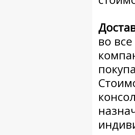
Доста
во все
компан
покупа
Стоимо
консо
назнач
индив