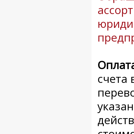
ассорт
юриди
предп
Оплат
счета 
перево
указан
действ
стоимо