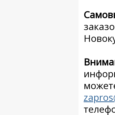
Самов
заказо
Новоку
Внима
инфор
можете
zapros
телеф