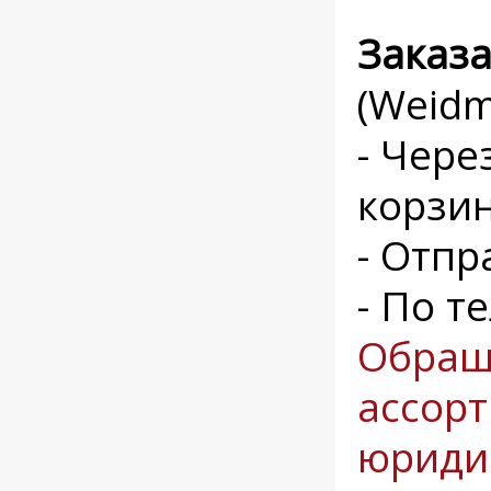
Заказ
(Weidm
- Чере
корзи
- Отпр
- По т
Обращ
ассорт
юриди