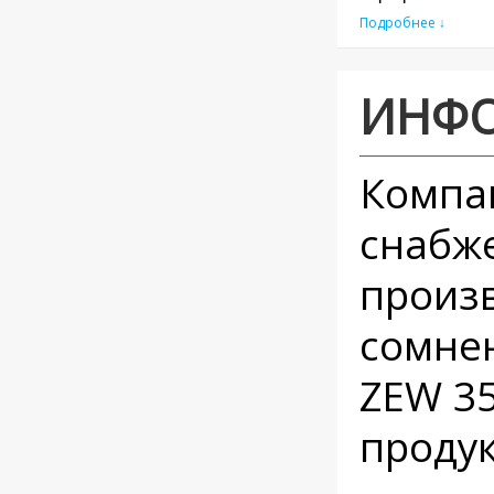
Подробнее ↓
ИНФ
Компа
снабж
произв
сомнен
ZEW 35
проду