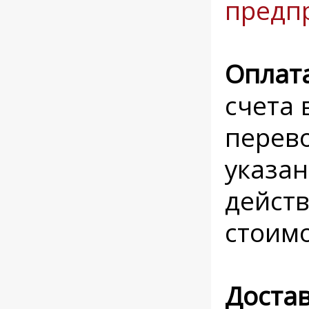
предп
Оплат
счета 
перево
указан
действ
стоимо
Доста