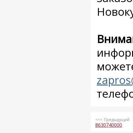
Новоку
Внима
инфор
можете
zapros
телеф
<<< Предыдущий
8630740000