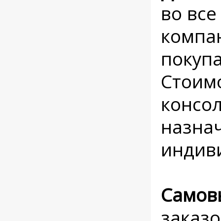
во все
компан
покупа
Стоимо
консо
назнач
индив
Самов
заказо